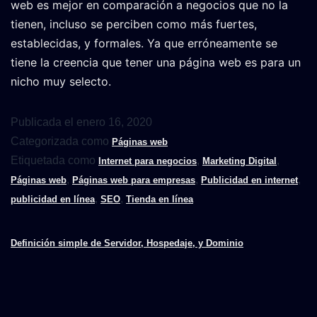
web es mejor en comparación a negocios que no la
tienen, incluso se perciben como más fuertes,
establecidas, y formales. Ya que erróneamente se
tiene la creencia que tener una página web es para un
nicho muy selecto.
Publicada el
enero 16, 2020
Categorizada como
Páginas web
Etiquetada como
,
,
Internet para negocios
Marketing Digital
,
,
,
Páginas web
Páginas web para empresas
Publicidad en internet
,
,
publicidad en línea
SEO
Tienda en línea
Definición simple de Servidor, Hospedaje, y Dominio