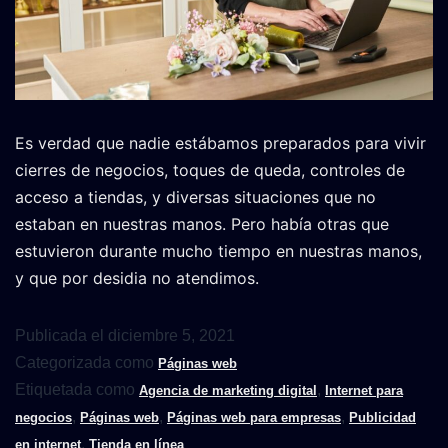
Es verdad que nadie estábamos preparados para vivir
cierres de negocios, toques de queda, controles de
acceso a tiendas, y diversas situaciones que no
estaban en nuestras manos. Pero había otras que
estuvieron durante mucho tiempo en nuestras manos,
y que por desidia no atendimos.
Publicada el
diciembre 5, 2021
Categorizada como
Páginas web
Etiquetada como
,
Agencia de marketing digital
Internet para
,
,
,
negocios
Páginas web
Páginas web para empresas
Publicidad
,
en internet
Tienda en línea