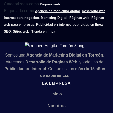
Categorizada como
Páginas web
Etiquetada como
,
,
Agencia de marketing digital
Desarrollo web
,
,
,
Internet para negocios
Marketing Digital
Páginas web
Páginas
,
,
,
web para empresas
Publicidad en internet
publicidad en línea
,
,
SEO
Sitios web
Tienda en línea
Somos una
A
gencia de Marketing Digital en Torreón
,
ofrecemos
D
esarrollo de Páginas Web
, y todo tipo de
P
ublicidad en Internet.
Contamos con
más de 15 años
de experiencia
.
LA EMPRESA
Inicio
Nosotros