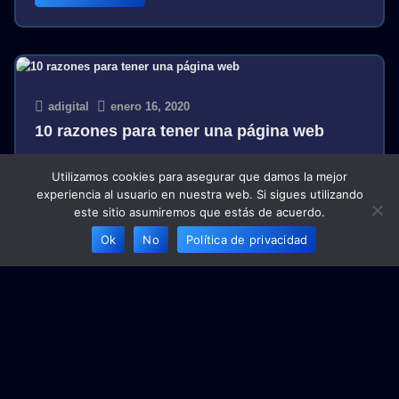
adigital
enero 16, 2020
10 razones para tener una página web
Confianza. Una página web genera confianza en
Utilizamos cookies para asegurar que damos la mejor
los prospectos. La percepción de un negocio con
experiencia al usuario en nuestra web. Si sigues utilizando
este sitio asumiremos que estás de acuerdo.
página web es mejor en comparación a negocios
que no la tienen, incluso se perciben como más
Ok
No
Política de privacidad
fuertes, establecidas, y formales. Ya que
erróneamente se tiene la creencia que tener…
Leer más